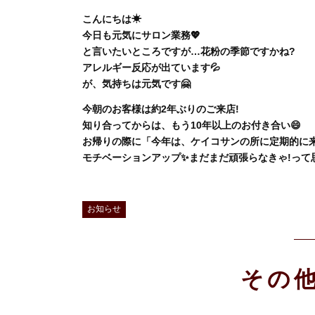
こんにちは☀
今日も元気にサロン業務💖
と言いたいところですが…花粉の季節ですかね?
アレルギー反応が出ています💦
が、気持ちは元気です🤗
今朝のお客様は約2年ぶりのご来店!
知り合ってからは、もう10年以上のお付き合い😄
お帰りの際に「今年は、ケイコサンの所に定期的に来る
モチベーションアップ✨まだまだ頑張らなきゃ!って
お知らせ
その