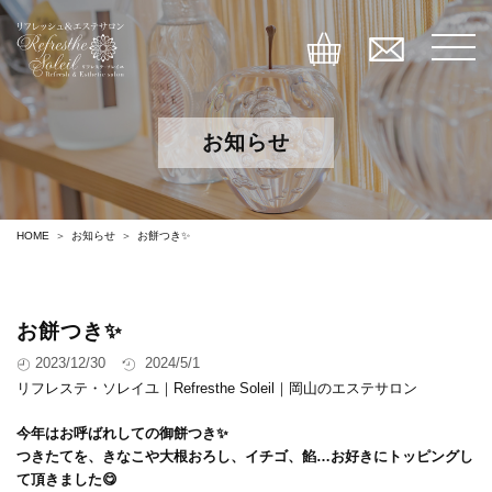
お知らせ
HOME
お知らせ
お餅つき✨
お餅つき✨
2023/12/30
2024/5/1
リフレステ・ソレイユ｜Refresthe Soleil｜岡山のエステサロン
今年はお呼ばれしての御餅つき✨
つきたてを、きなこや大根おろし、イチゴ、餡…お好きにトッピングし
て頂きました😋