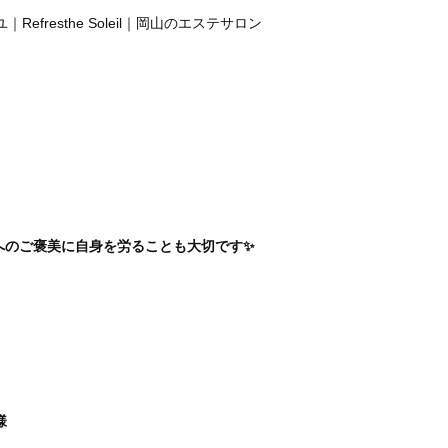
efresthe Soleil｜岡山のエステサロン
へのご褒美に自身を労ることも大切です✨
様