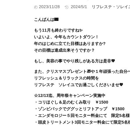
2023/11/28
2024/5/1
リフレステ・ソレイユ｜R
こんばんは🌃
もう11月も終わりですね✨
いよいよ、今年もカウントダウン！
年のはじめに立てた目標はありますか?
その目標は達成出来そうですか？
もし、美容の事でやり残しがある方は是非💖
また、クリスマスプレゼント🎁や１年頑張った自分
リフレッシュ＆リラックスの時間を
リフレステ ソレイユでお過ごしくださいませ💖
☆12/13迄、周年祭キャンペーン実施中
・コリほぐし＆足のむくみ取り ￥1500
・ゾンビパックでググッとリフトアップ ￥1500
・エンダモロジー５回モニター料金にて 限定5名様
・頭皮トリートメント3回モニター料金にて限定5名