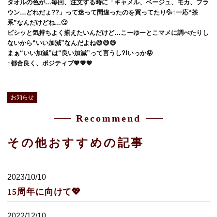
タオルの色が…毎回、注文する時に「キャメル、ベージュ、モカ、ブラ
ウン…どれだょ??」って迷って間違ったのを買ってたり💦↑一応“茶
系”なんだけどね…🙄
ピシッと気持ちよく揃えたいんだけど…こーゆーとこマメに調べたりし
ないから“いい加減”なんだよね😅😅😅
まぁ“いい加減”は“良い加減”って言うし?!いっか😝
↑都合良く、ポジティブ💖💖💖
お知らせ
Recommend
その他おすすめの記事
2023/10/10
15周年に向けて💖
2022/12/10