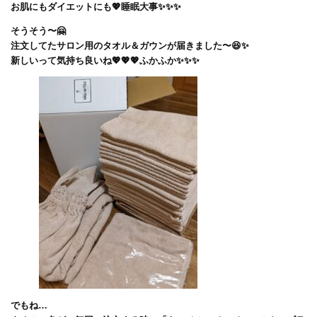
お肌にもダイエットにも💖睡眠大事✨✨✨
そうそう〜🤗
注文してたサロン用のタオル＆ガウンが届きました〜😆✨
新しいって気持ち良いね💖💖💖ふかふか✨✨✨
でもね…