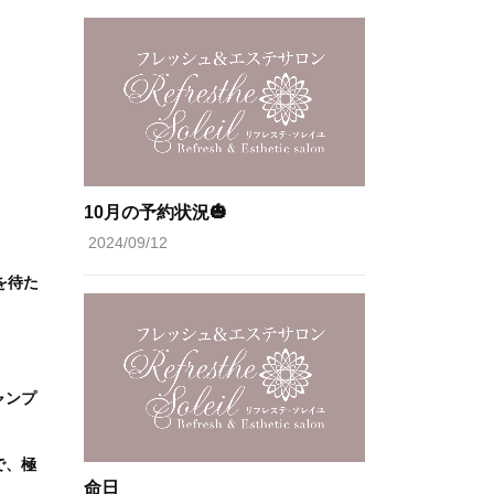
10月の予約状況🎃
2024/09/12
を待た
ャンプ
で、極
命日