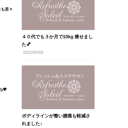
目も若々
４０代でも３か月で10kg 痩せまし
た💕
2022/02/02
💖
ボディラインが整い腰痛も軽減さ
れました♪